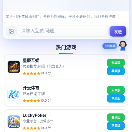
联盟与您十年风雨相伴，全程为您兜底；平台不敢赔付，我们全权护航
常见问题
发送
在线客服
热门游戏
星辰互娱
安卓版
强烈推荐:纯绿（包含真人）
苹果版
10.0 分
开云体育
安卓版
世界杯 老品牌
苹果版
10.0 分
LuckyPoker
安卓版
专业平台 · 运营多年
苹果版
10.0 分