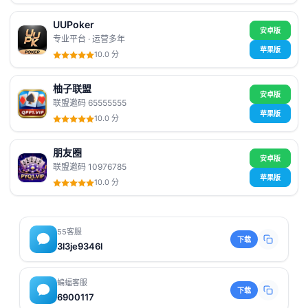
UUPoker
安卓版
专业平台 · 运营多年
苹果版
10.0 分
柚子联盟
安卓版
联盟邀码 65555555
苹果版
10.0 分
朋友圈
安卓版
联盟邀码 10976785
苹果版
10.0 分
55客服
下载
3l3je9346l
蝙蝠客服
下载
6900117